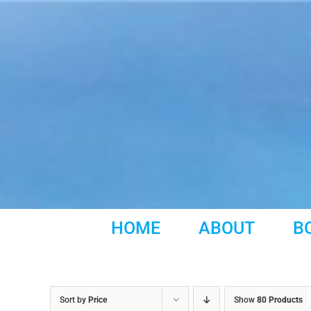
Skip
to
content
HOME
ABOUT
B
Sort by
Price
Show
80 Products